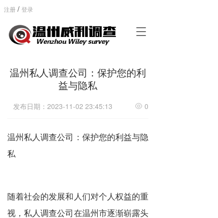
/
注册
登录
T
o
g
g
温州私人调查公司：保护您的利
l
e
益与隐私
n
a
发布日期：2023-11-02 23:45:13
0
v
i
g
温州私人调查公司：保护您的利益与隐
a
t
私
i
o
n
随着社会的发展和人们对个人权益的重
视，私人调查公司在温州市逐渐崭露头