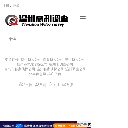
/
注册
登录
T
o
g
g
文章
l
e
n
a
友情链接:
杭州找人公司
青岛找人公司
温州找人公司
杭州市私家侦探公司
杭州市调查公司
v
青岛市私家侦探公司
温州私家侦探公司
温州调查公司
i
分类信息网
推广平台
g
a
支持
反馈
关注
数据
t
i
o
n
去广告