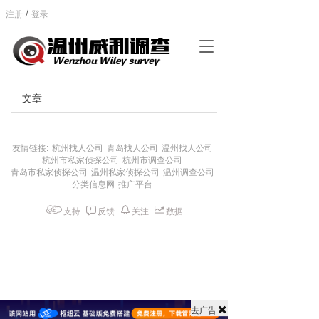
/
注册
登录
T
o
g
g
文章
l
e
n
a
友情链接:
杭州找人公司
青岛找人公司
温州找人公司
杭州市私家侦探公司
杭州市调查公司
v
青岛市私家侦探公司
温州私家侦探公司
温州调查公司
i
分类信息网
推广平台
g
a
支持
反馈
关注
数据
t
i
o
n
去广告