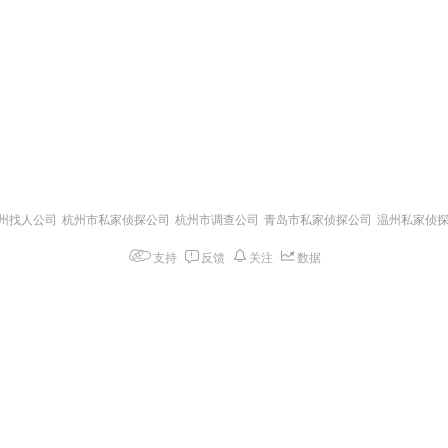
州找人公司
杭州市私家侦探公司
杭州市调查公司
青岛市私家侦探公司
温州私家侦
支持
反馈
关注
数据