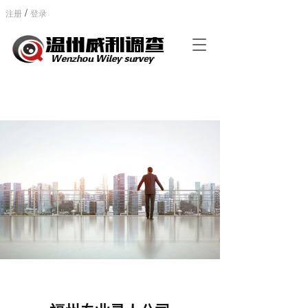
/
注册
登录
T
o
g
g
l
e
n
a
v
i
g
a
t
i
o
n