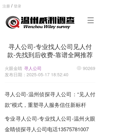
/
注册
登录
T
o
g
g
寻人公司-专业找人公司见人付
l
e
款-先找到后收费-靠谱全网推荐
n
a
火眼金睛
寻人公司
90269
v
发布日期：2025-05-17 18:52:40
i
g
a
寻人公司-温州侦探寻人公司：“见人付
t
i
款”模式，重塑寻人服务信任新标杆
o
n
专业寻人公司-专业找人公司-温州火眼
金睛侦探寻人公司电话
13575781007